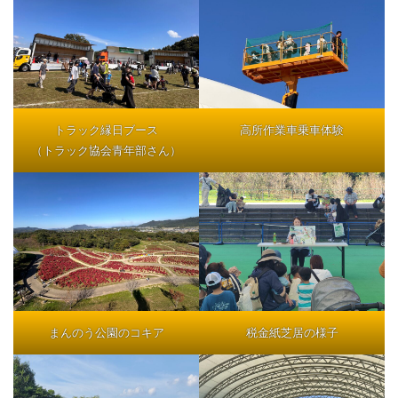
トラック縁日ブース
高所作業車乗車体験
（トラック協会青年部さん）
まんのう公園のコキア
税金紙芝居の様子