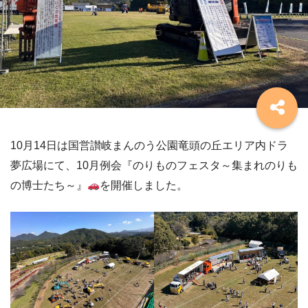
10月14日は国営讃岐まんのう公園竜頭の丘エリア内ドラ
夢広場にて、10月例会『のりものフェスタ～集まれのりも
の博士たち～』
を開催しました。