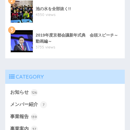
2
池の水を全部抜く!!
4350 views
3
2019年度京都会議新年式典 会頭スピーチ～
動画編～
3735 views
CATEGORY
お知らせ
126
メンバー紹介
7
事業報告
139
事業案内
37