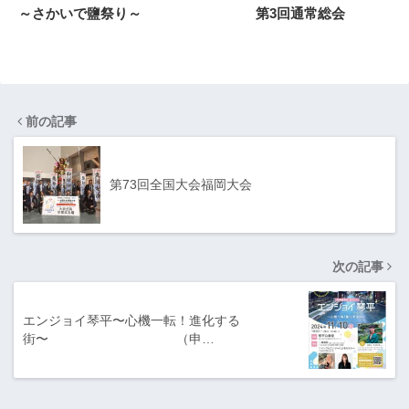
～さかいで鹽祭り～
第3回通常総会
前の記事
第73回全国大会福岡大会
次の記事
エンジョイ琴平〜心機一転！進化する
街〜 （申…