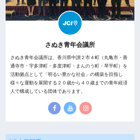
さぬき青年会議所
さぬき青年会議所は、香川県中讃２市４町（丸亀市・善
通寺市・宇多津町・多度津町・まんのう町・琴平町）を
活動拠点として「明るい豊かな社会」の構築を目指し
様々な運動を展開する２０歳から４０歳までの青年経済
人で構成している団体であります。