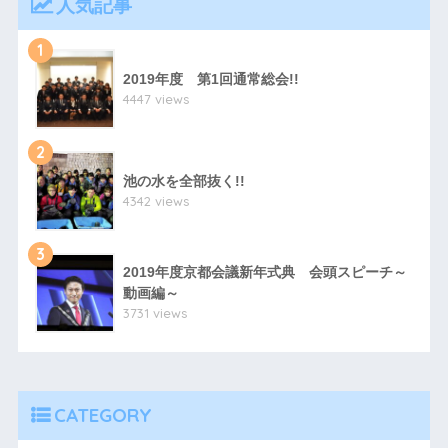
人気記事
1
2019年度 第1回通常総会!!
4447 views
2
池の水を全部抜く!!
4342 views
3
2019年度京都会議新年式典 会頭スピーチ～
動画編～
3731 views
CATEGORY