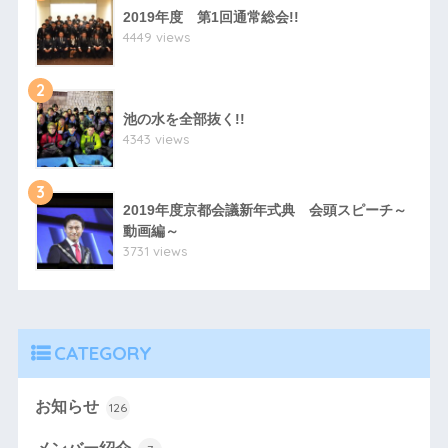
2019年度 第1回通常総会!!
4449 views
2
池の水を全部抜く!!
4343 views
3
2019年度京都会議新年式典 会頭スピーチ～
動画編～
3731 views
CATEGORY
お知らせ
126