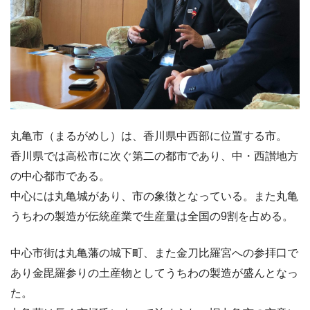
丸亀市（まるがめし）は、香川県中西部に位置する市。
香川県では高松市に次ぐ第二の都市であり、中・西讃地方
の中心都市である。
中心には丸亀城があり、市の象徴となっている。また丸亀
うちわの製造が伝統産業で生産量は全国の9割を占める。
中心市街は丸亀藩の城下町、また金刀比羅宮への参拝口で
あり金毘羅参りの土産物としてうちわの製造が盛んとなっ
た。