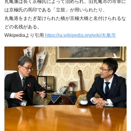
丸亀藩は長く京極氏によって治められ、旧丸亀市の市章に
は京極氏の馬印である「立鼓」が用いられたり、
丸亀港をまたぎ架けられた橋が京極大橋と名付けられるな
どの名残がある。
Wikipediaより引用
https://ja.wikipedia.org/wiki/丸亀市