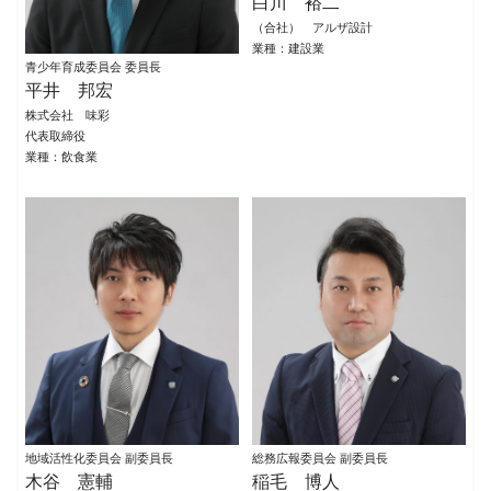
白川 裕二
（合社） アルザ設計
業種：建設業
青少年育成委員会 委員長
平井 邦宏
株式会社 味彩
代表取締役
業種：飲食業
地域活性化委員会 副委員長
総務広報委員会 副委員長
木谷 憲輔
稲毛 博人