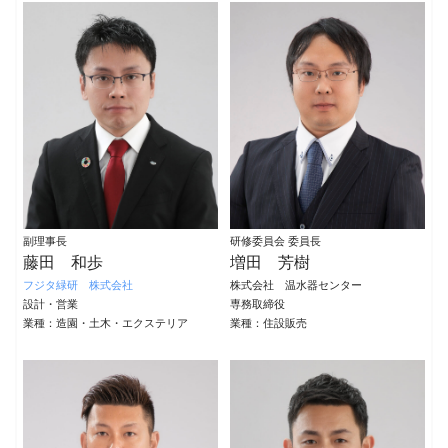
副理事長
研修委員会 委員長
藤田 和歩
増田 芳樹
フジタ緑研 株式会社
株式会社 温水器センター
設計・営業
専務取締役
業種：造園・土木・エクステリア
業種：住設販売