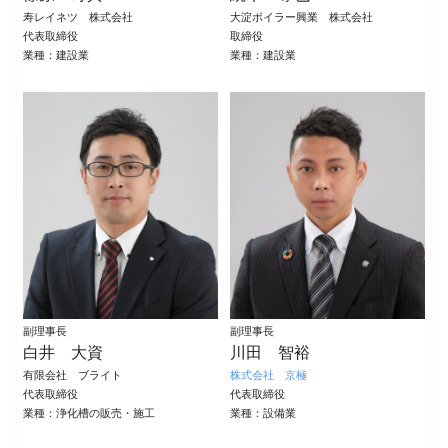
寿レイネツ 株式会社
大淀ボイラー興業 株式会社
代表取締役
取締役
業種：建設業
業種：建設業
副理事長
副理事長
白井 大資
川田 智裕
有限会社 ブライト
株式会社 京極
代表取締役
代表取締役
業種：浄化槽の販売・施工
業種：設備業