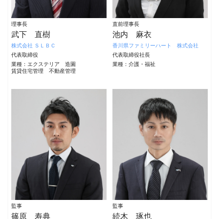
理事長
直前理事長
武下 直樹
池内 麻衣
株式会社 ＳＬＢＣ
香川県ファミリーハート 株式会社
代表取締役
代表取締役社長
業種：エクステリア 造園
業種：介護・福祉
賃貸住宅管理 不動産管理
監事
監事
篠原 寿典
続木 琢也