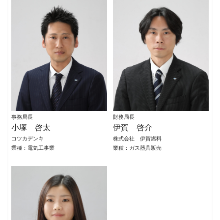
事務局長
財務局長
小塚 啓太
伊賀 啓介
コツカデンキ
株式会社 伊賀燃料
業種：電気工事業
業種：ガス器具販売