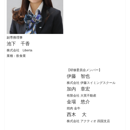
副専務理事
池下 千香
株式会社 Liberta
業種：飲食業
【研修委員会メンバー】
伊藤 智也
株式会社 伊藤スイミングスクール
加内 章宏
有限会社 大英不動産
金場 悠介
焼肉 金牛
西木 大
株式会社 アクティオ 四国支店