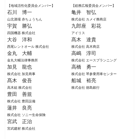
【地域活性化委員会メンバー】
【総務広報委員会メンバー】
石川 博一
亀井 智弘
山北酒場 赤ちょうちん
株式会社 カメイ務商店
宇賀 勝弘
九郎座 彩花
四国機器 株式会社
アイリス
大谷 洋和
髙木 達貴
西尾レントオール 株式会社
株式会社 高木商店
金丸 大輔
高嶋 淳司
金丸大輔法律事務所
株式会社 エースプランニング
加見 龍也
高橋 勇一
株式会社 加見商事
株式会社 琴参乗用車センター
髙木 俊吾
船城 裕亮
高木組 株式会社
株式会社 徳島銀行
豊田 善規
株式会社 豊田設備
蓮井 良亮
株式会社 ソニー生命保険
宮武 正治
宮武建材 株式会社