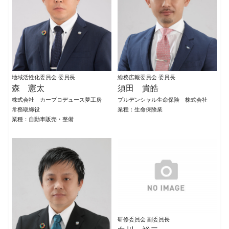
地域活性化委員会 委員長
総務広報委員会 委員長
森 憲太
須田 貴皓
株式会社 カープロデュース夢工房
プルデンシャル生命保険 株式会社
常務取締役
業種：生命保険業
業種：自動車販売・整備
研修委員会 副委員長