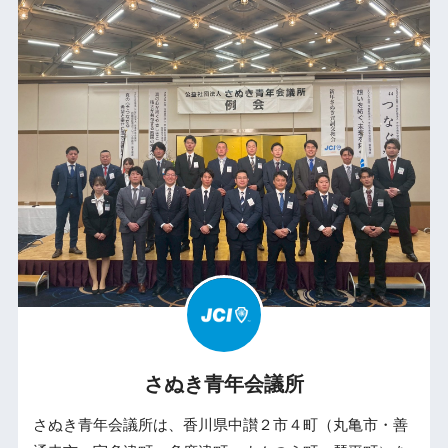
さぬき青年会議所
さぬき青年会議所は、香川県中讃２市４町（丸亀市・善