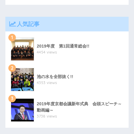
人気記事
1
2019年度 第1回通常総会!!
4454 views
2
池の水を全部抜く!!
4353 views
3
2019年度京都会議新年式典 会頭スピーチ～
動画編～
3738 views