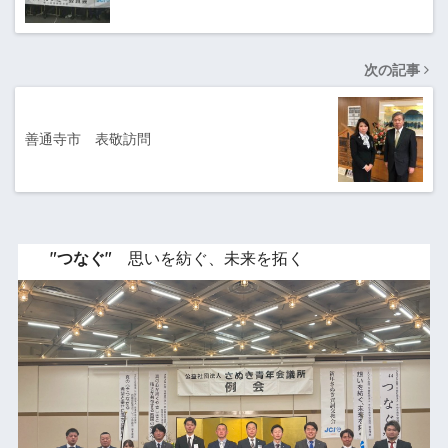
次の記事
善通寺市 表敬訪問
"つなぐ"
思いを紡ぐ、未来を拓く