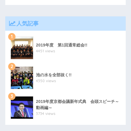
人気記事
1
2019年度 第1回通常総会!!
4451 views
2
池の水を全部抜く!!
4350 views
3
2019年度京都会議新年式典 会頭スピーチ～
動画編～
3734 views