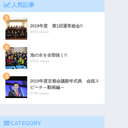
人気記事
1
2019年度 第1回通常総会!!
4451 views
2
池の水を全部抜く!!
4350 views
3
2019年度京都会議新年式典 会頭ス
ピーチ～動画編～
3734 views
CATEGORY