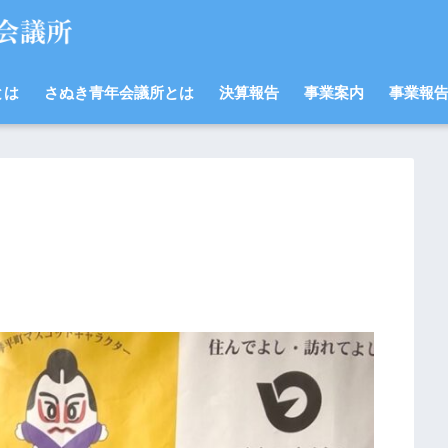
とは
さぬき青年会議所とは
決算報告
事業案内
事業報