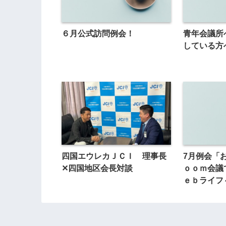
６月公式訪問例会！
青年会議所
している方
四国エウレカＪＣＩ 理事長
7月例会「
✕四国地区会長対談
ｏｏｍ会議
ｅｂライフ