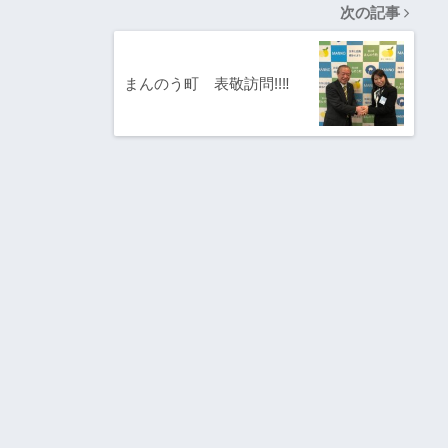
次の記事
まんのう町 表敬訪問!!‼